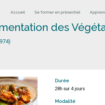
Accueil
Se former en présentiel
Apprend
ermentation des Végét
(974)
Durée
28h sur 4 jours
Modalité