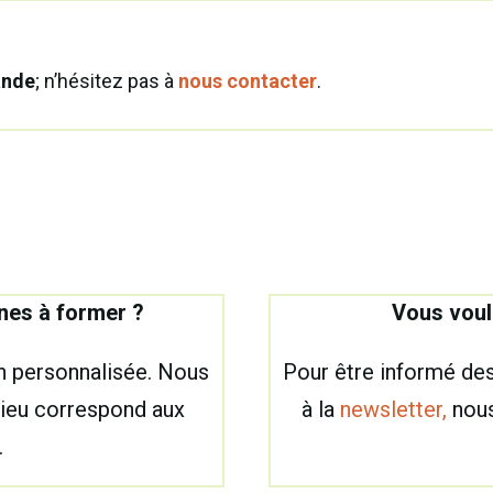
ande
; n’hésitez pas à
nous contacter
.
nes à former ?
Vous voul
n personnalisée. Nous
Pour être informé des
 lieu correspond aux
à la
newsletter,
nous
.