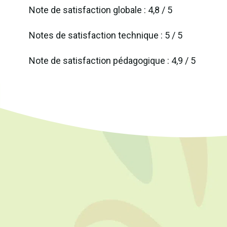
Note de satisfaction globale : 4,8 / 5
Notes de satisfaction technique : 5 / 5
Suivez
Note de satisfaction pédagogique : 4,9 / 5
Page 
Chain
Votre organisme de formation,
spécialisé en agro-transformation.
La Réunion
contact@goagro.re
+262 692 943 695
Contact