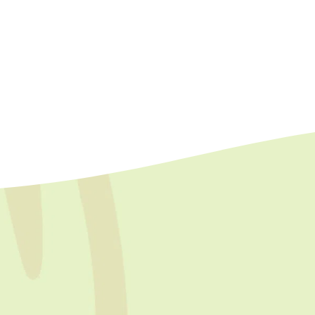
-nous
Plan du site
Accueil
Facebook GoAgro
e Whatsapp
Se former en présentie
Apprendre en ligne
La réglementation s
en Transformation 
Végétaux
Blog
Contact